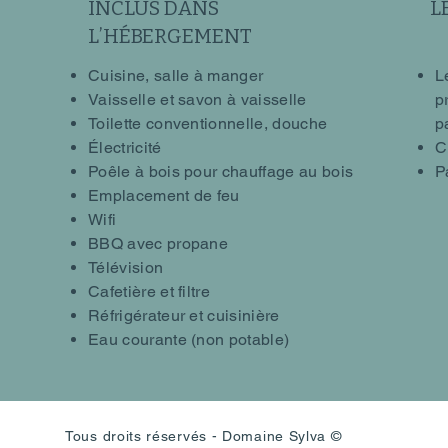
INCLUS DANS
L
L’HÉBERGEMENT
Cuisine, salle à manger
L
Vaisselle et savon à vaisselle
p
Toilette conventionnelle, douche
p
Électricité
C
Poêle à bois pour chauffage au bois
P
Emplacement de feu
Wifi
BBQ avec propane
Télévision
Cafetière et filtre
Réfrigérateur et cuisinière
Eau courante (non potable)
Tous droits réservés - Domaine Sylva ©