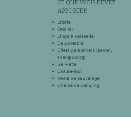
CE QUE VOUS DEVEZ
APPORTER
Literie
Oreiller
Linge à vaisselle
Eau potable
Effets personnels (savon,
shampooing)
Serviette
Essuie-tout
Veste de sauvetage
Chaise de camping