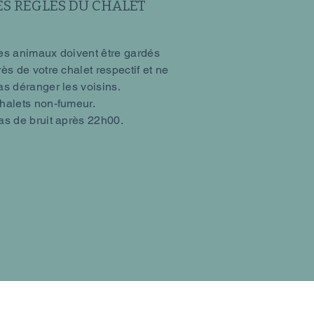
ES RÈGLES DU CHALET
es animaux doivent être gardés
rès de votre chalet respectif et ne
as déranger les voisins.
halets non-fumeur.
as de bruit après 22h00.