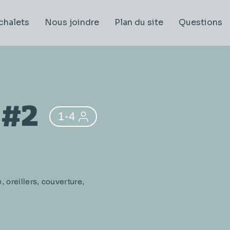
chalets
Nous joindre
Plan du site
Questions
 #2
1-4
 oreillers, couverture,