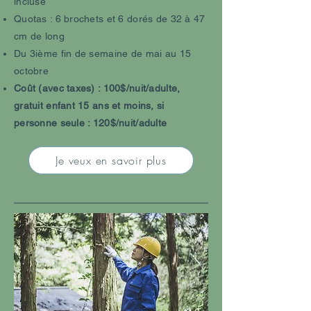
incluse
Quotas : 6 brochets et 6 dorés de 32 à 47
cm de long
Du 3ième fin de semaine de mai au 15
octobre
Coût (avec taxes) : 100$/nuit/adulte,
gratuit enfant 15 ans et moins, si
personne seule : 120$/nuit/adulte
Je veux en savoir plus