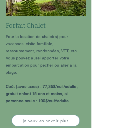
Forfait Chalet
Pour la location de chalet(s) pour
vacances, visite familiale,
ressourcement, randonnées, VTT, etc.
Vous pouvez aussi apporter votre
embarcation pour pêcher ou aller à la
plage.
Coût (avec taxes) : 77,35$/nuit/adulte,
gratuit enfant 15 ans et moins, si
personne seule : 100$/nuit/adulte
Je veux en savoir plus