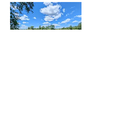
Activité à proximité du
domaine :
Parc des Chutes de la Petite Rivière
Bostonnais
Circuit canotable des marais de la
Fitzpatrick