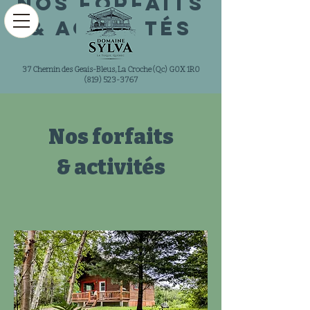
Nos forfaits
& activités
37 Chemin des Geais-Bleus, La Croche (Qc) G0X 1R0
(819) 523-3767
Nos forfaits
& activités